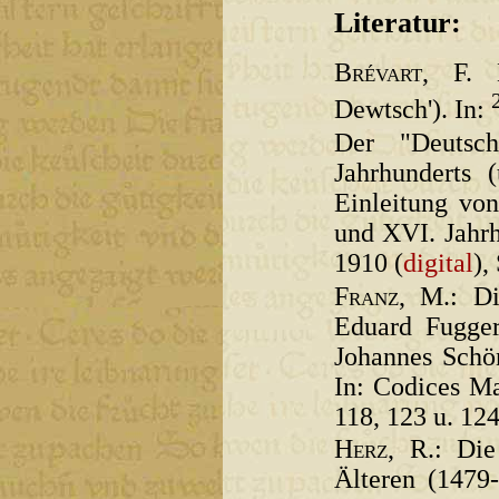
Literatur:
Brévart
, F. 
Dewtsch'). In:
Der "Deutsc
Jahrhunderts 
Einleitung vo
und XVI. Jahrh
1910 (
digital
),
Franz
, M.: Di
Eduard Fugger
Johannes Schön
In: Codices Ma
118, 123 u. 124
Herz
, R.: Di
Älteren (1479