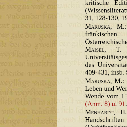
kritische Edit
(Wissenslitera
31, 128-130, 19
Maruska
, M.:
fränkische
Österreichisc
Maisel
, T. 
Universitätsges
des Universit
409-431, insb. 
Maruska
, M.:
Leben und Werk
Wende vom 15.
(Anm. 8) u. 91
.
Menhardt
, H.
Handschriften 