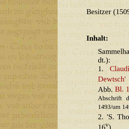
Besitzer (150
Inhalt:
Sammelhan
dt.):
1.
Claud
Dewtsch'
Abb.
Bl. 
Abschrift 
1493/um 14
2. 'S. Tho
v
16
)