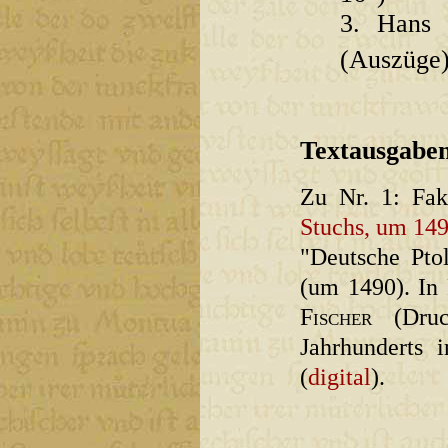
3. Hans 
(Auszüge)
Textausgaben
Zu Nr. 1: Fa
Stuchs, um 14
"Deutsche Pto
(um 1490). In 
Fischer
(Druc
Jahrhunderts 
(
digital
).