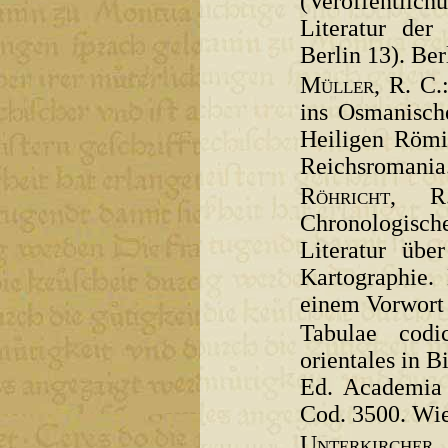
(Veröffentlic
Literatur de
Berlin 13). Ber
Müller
, R. C
ins Osmanisch
Heiligen Römi
Reichsromania.
Röhricht
, R.
Chronologische
Literatur üb
Kartographie.
einem Vorwort
Tabulae codi
orientales in 
Ed. Academia 
Cod. 3500. Wie
Unterkircher
,