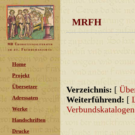
MRFH
MR Übersetzungsliteratur
im dt. Frühhumanismus
Home
Projekt
Übersetzer
Verzeichnis:
[
Über
Adressaten
Weiterführend:
[
Verbundskatalogen
Werke
Handschriften
Drucke