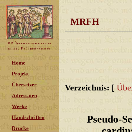
MRFH
MR Übersetzungsliteratur
im dt. Frühhumanismus
Home
Projekt
Übersetzer
Verzeichnis:
[
Über
Adressaten
Werke
Pseudo-Se
Handschriften
cardin
Drucke